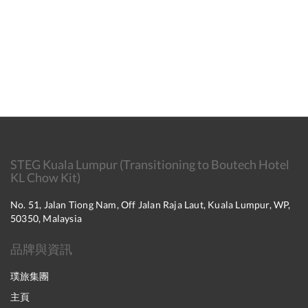
STEG Kuala Lumpur (Transitioning to Boutech Hotel
KL Chow Kit)
No. 51, Jalan Tiong Nam, Off Jalan Raja Laut, Kuala Lumpur, WP,
50350, Malaysia
品牌與資訊
璞旅集團
主頁