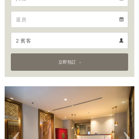
Arrival
Departure
calendar
Departure
Guests
calendar
Guests
calendar
立即預訂
Previous
Next