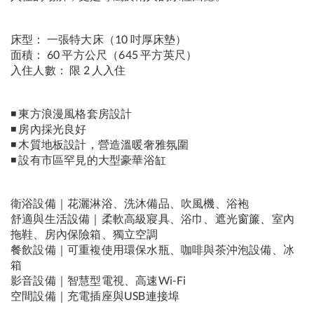
床型： 一張特大床（10 吋厚床墊）
面積： 60 平方公尺（645 平方英尺）
入住人數： 限 2 人入住
◾ 東方浪漫風格套房設計
◾ 房內採光良好
◾ 木質地板設計，營造溫暖奢雅氛圍
◾ 設有市區罕見的大型豪華浴缸
衛浴設備｜花灑淋浴、洗沐備品、吹風機、浴袍
舒適與生活設備｜柔軟高級寢具、浴巾、遮光窗簾、室內
拖鞋、房內保險箱、獨立空調
餐飲設備｜可重複使用環保水瓶、咖啡與茶沖泡設備、冰
箱
影音設備｜智慧型電視、高速Wi-Fi
空間設備｜充電插座與USB連接埠