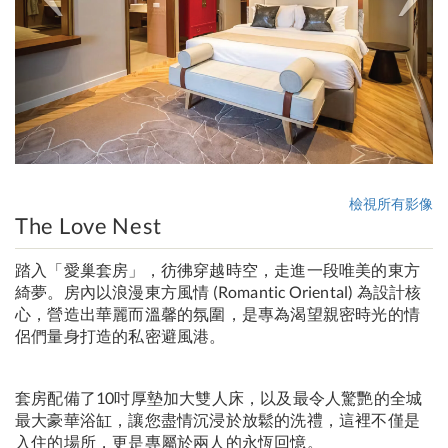
檢視所有影像
The Love Nest
踏入「愛巢套房」，彷彿穿越時空，走進一段唯美的東方
綺夢。房內以浪漫東方風情 (Romantic Oriental) 為設計核
心，營造出華麗而溫馨的氛圍，是專為渴望親密時光的情
侶們量身打造的私密避風港。
套房配備了10吋厚墊加大雙人床，以及最令人驚艷的全城
最大豪華浴缸，讓您盡情沉浸於放鬆的洗禮，這裡不僅是
入住的場所，更是專屬於兩人的永恆回憶。