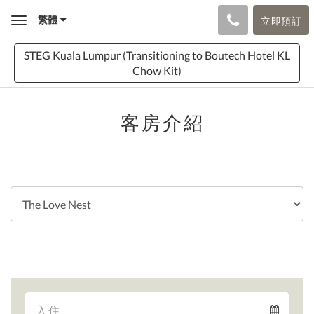
繁體
立即預訂
Toggle
navigation
STEG Kuala Lumpur (Transitioning to Boutech Hotel KL
Chow Kit)
客房介紹
Arrival