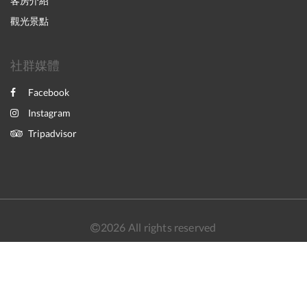
客房介紹
觀光景點
社群媒體
Facebook
Instagram
Tripadvisor
2026
All rights reserved
简体
繁體
English
Powered by
Canvas