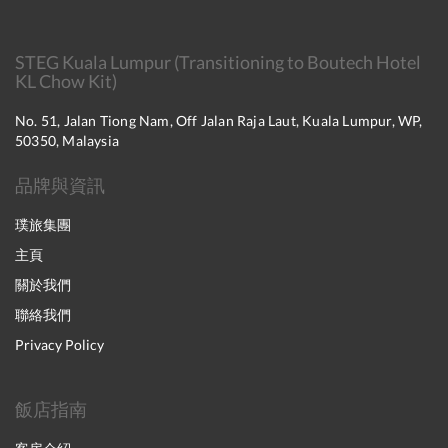
STEG Kuala Lumpur (Transitioning to Boutech Hotel
KL Chow Kit)
No. 51, Jalan Tiong Nam, Off Jalan Raja Laut, Kuala Lumpur, WP,
50350, Malaysia
品牌與資訊
璞旅集團
主頁
關於我們
聯絡我們
Privacy Policy
飯店指南