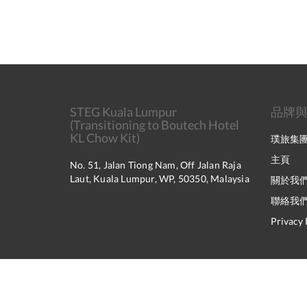
STEG Kuala Lumpur
品牌
(Transitioning to Boutech Hotel
KL Chow Kit)
璞旅集
主頁
No. 51, Jalan Tiong Nam, Off Jalan Raja
Laut, Kuala Lumpur, WP, 50350, Malaysia
關於我
聯絡我
Privacy 