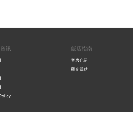
與資訊
飯店指南
團
客房介紹
觀光景點
們
們
Policy