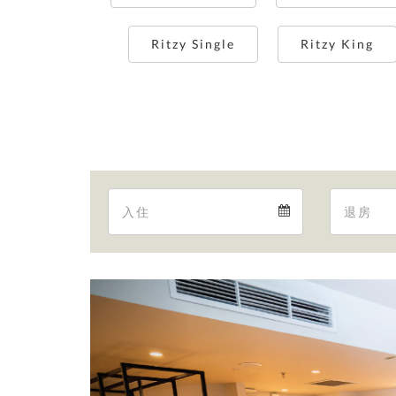
Ritzy Single
Ritzy King
Arrival
Arrival
calendar
Previous