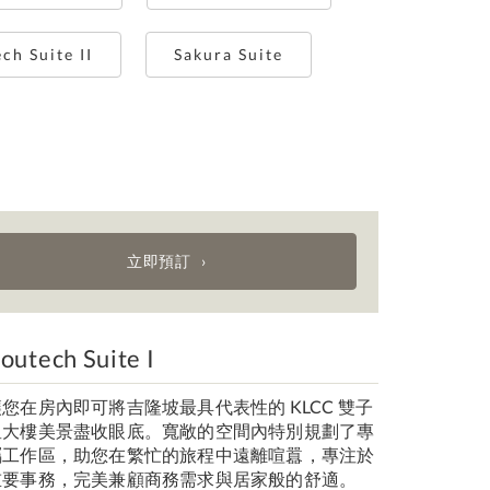
ch Suite II
Sakura Suite
立即預訂
outech Suite I
讓您在房內即可將吉隆坡最具代表性的 KLCC 雙子
星大樓美景盡收眼底。寬敞的空間內特別規劃了專
屬工作區，助您在繁忙的旅程中遠離喧囂，專注於
重要事務，完美兼顧商務需求與居家般的舒適。