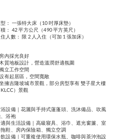
型： 一張特大床（10 吋厚床墊）
積： 42 平方公尺（490 平方英尺）
住人數： 限 2 人入住（可加 1 張加床）
 房內採光良好
◾ 木質地板設計，營造溫潤舒適氛圍
 獨立工作空間
◾ 設有起居區，空間寬敞
◾ 坐擁吉隆坡城市景觀，部分房型享有 雙子星大樓
KLCC）景觀
衛浴設備｜花灑與手持式蓮蓬頭、洗沐備品、吹風
機、浴袍
舒適與生活設備｜高級寢具、浴巾、遮光窗簾、室
內拖鞋、房內保險箱、獨立空調
餐飲設備｜可重複使用環保水瓶、咖啡與茶沖泡設