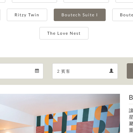
Ritzy Twin
Boutech Suite I
Boute
The Love Nest
Departure
Guests
Departure
Guests
calendar
calendar
B
Next