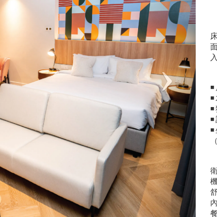
床
面
入
◾
◾
（