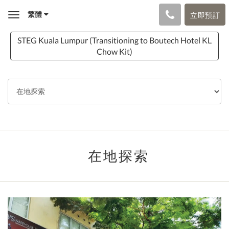
繁體
立即預訂
Toggle
navigation
STEG Kuala Lumpur (Transitioning to Boutech Hotel KL
Chow Kit)
在地探索