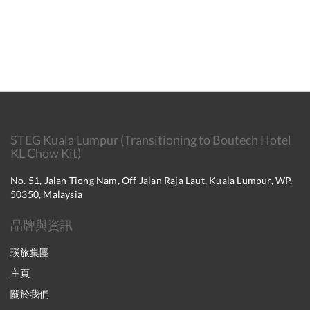
STEG Kuala Lumpur (Transitioning to Boutech Hotel
KL Chow Kit)
No. 51, Jalan Tiong Nam, Off Jalan Raja Laut, Kuala Lumpur, WP,
50350, Malaysia
品牌與資訊
璞旅集團
主頁
關於我們