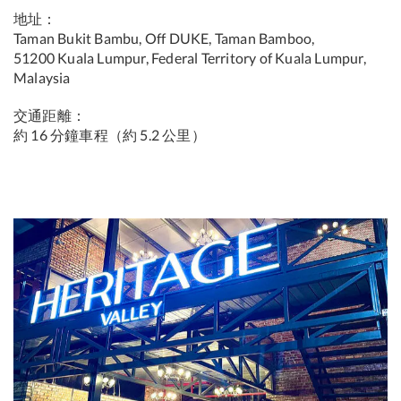
地址：
Taman Bukit Bambu, Off DUKE, Taman Bamboo,
51200 Kuala Lumpur, Federal Territory of Kuala Lumpur,
Malaysia
交通距離：
約 16 分鐘車程（約 5.2 公里）