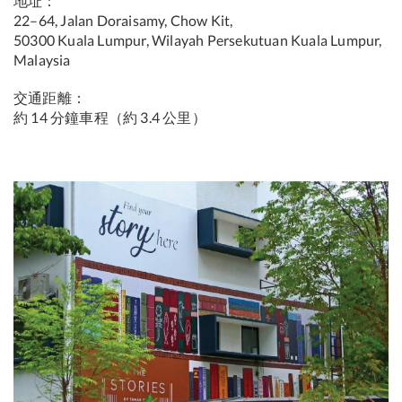
地址：
22–64, Jalan Doraisamy, Chow Kit,
50300 Kuala Lumpur, Wilayah Persekutuan Kuala Lumpur,
Malaysia
交通距離：
約 14 分鐘車程（約 3.4 公里）