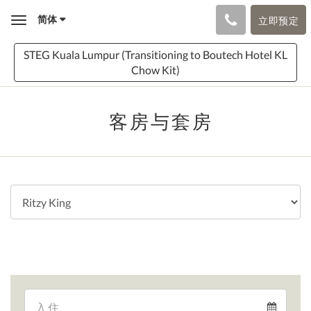
简体
立即预定
Toggle
navigation
STEG Kuala Lumpur (Transitioning to Boutech Hotel KL
Chow Kit)
客房与套房
Arrival