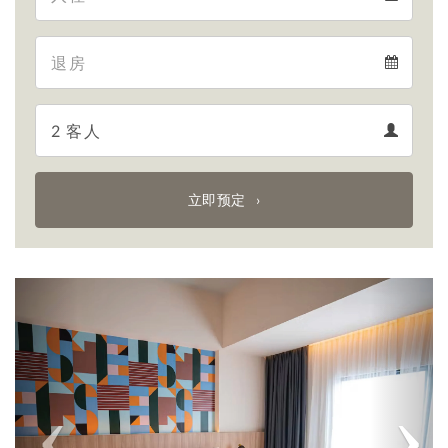
Arrival
Departure
calendar
Departure
Guests
calendar
Guests
calendar
立即预定
Previous
Next